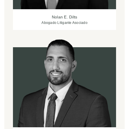
Nolan E. Dilts
Abogado Litigante Asociado