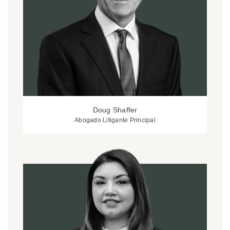
Doug Shaffer
Abogado Litigante Principal